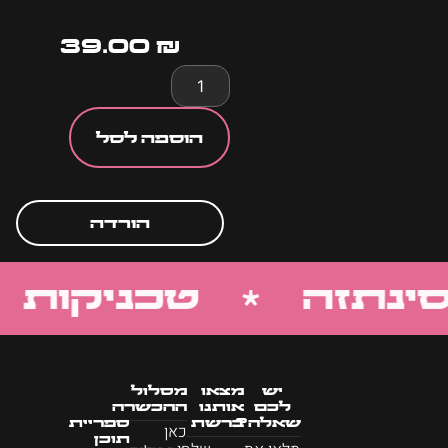
39.00
₪
הוספה לסל
הורדה
ינתזה * טכניקות 
יש
מצאו
מסלול
לכם
אותנו
ההכשרה
שאלה?
ברשת
ספריית
כאן
תוכן