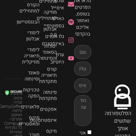
מלאו את
שלחו
מתחילים
הקורס
הפרטים
אימייל
למתחילים
מוזיקה
בטופס,
למתחילים
האזינו
ואחזור
הבנגסטיישן
בספוטיפיי
אליכם
אבלטון
לימודי
בהקדם!
2.0
גלו תכנים
אבלטון
באינסטגרם
יסודות
לימודי
הסאונד
ערוץ
תיאוריה
והסינתזה
היוטיוב
מוזיקלית
קורס
סאונד
תיאוריה
וסינתזה
מתקדמת
טכניקות
סינתזה
הפקה
מתקדמת
עיצוב
ובניה -
פלאגינים
DannyGefter
אפקטים
פיתוח
הפלטפורמה
ואחסון
מיקס
אתרים -
אינסטרומנטס
שתשים
ומאסטרינג
Compuall
אותך
כל הזכויות
מיקס
שמורות
אני
מעבר