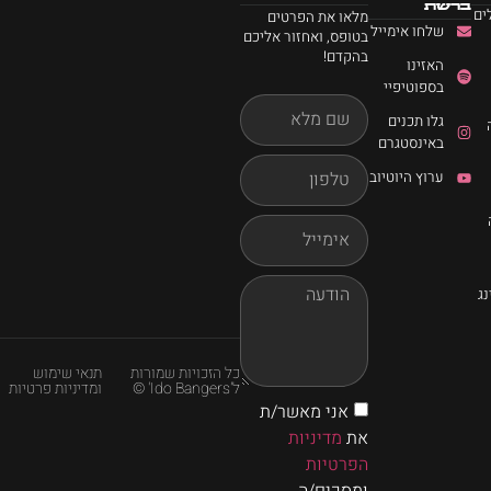
ברשת
ים
מלאו את הפרטים
שלחו אימייל
בטופס, ואחזור אליכם
בהקדם!
האזינו
בספוטיפיי
גלו תכנים
באינסטגרם
ערוץ היוטיוב
ג
כל הזכויות שמורות
תנאי שימוש
ל'Ido Bangers' ©
ומדיניות פרטיות
אני מאשר/ת
את
מדיניות
הפרטיות
ומסכים/ה