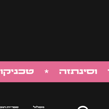
סינתזה * טכניקות
מסלול
ספריית תוכן