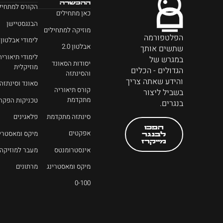
ההכשרה
הקורס למתחיל
כאן מתחילים
הבנגסטיישן
מוזיקה למתחילים
הפלטפורמה
לימודי אבלטון
אבלטון 2.0
שתשים אותך
לימודי תיאוריה
במגרש של
יסודות הסאונד
מוזיקלית
הגדולים - הכלים
והסינתזה
והידע שאתה צריך
סאונד וסינתזה
קורס תיאוריה
בשביל ליצור
מתקדמת
טכניקות הפקה
בנגרים.
סינתזה מתקדמת
פלאגינים
הפכו
אפקטים
מיקס ומאסטרינ
לבנגר
מייקרז
אינסטרומנטס
מעבר למוזיקה
מיקס ומאסטרינג
מרתונים
0-100