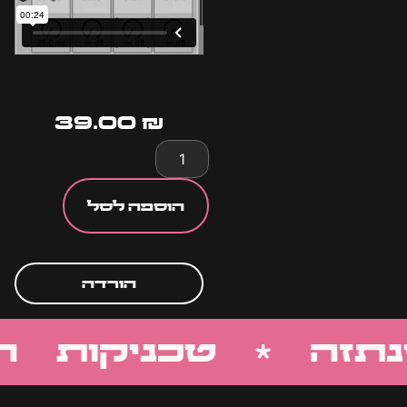
39.00
₪
הוספה לסל
הורדה
תזה * טכניקות ה