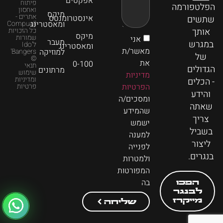
אפקטים
פיתוח
הפלטפורמה
ואחסון
מיקס
אתרים -
אינסטרומנטס
שתשים
ומאסטרינג
Compuall
אותך
כל הזכויות
מיקס
שמורות
אני
מעבר
במגרש
ל'Ido
ומאסטרינג
מאשר/ת
למוזיקה
Bangers'
של
©
את
0-100
תנאי
הגדולים
מרתונים
שימוש
מדיניות
ומדיניות
- הכלים
הפרטיות
פרטיות
והידע
ומסכים/ה
שאתה
שהמידע
צריך
ישמש
בשביל
למענה
ליצור
לפנייה
בנגרים.
ולמטרות
המפורטות
בה
הפכו
לבנגר
מייקרז
שליחה