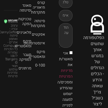
קורס
סאונד
תיאוריה
וסינתזה
מתקדמת
טכניקות
סינתזה
הפקה
מתקדמת
עיצוב
ובניה -
פלאגינים
DannyGefter
אפקטים
פיתוח
הפלטפורמה
ואחסון
מיקס
אתרים -
אינסטרומנטס
שתשים
ומאסטרינג
Compuall
אותך
כל הזכויות
מיקס
שמורות
אני
מעבר
במגרש
ל'Ido
ומאסטרינג
מאשר/ת
למוזיקה
Bangers'
של
©
את
0-100
תנאי
הגדולים
מרתונים
שימוש
מדיניות
ומדיניות
- הכלים
הפרטיות
פרטיות
והידע
ומסכים/ה
שאתה
שהמידע
צריך
ישמש
בשביל
למענה
ליצור
לפנייה