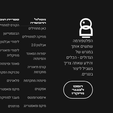
מסלול
ספריית תוכן
ההכשרה
הקורס למתחיל
כאן מתחילים
הבנגסטיישן
מוזיקה למתחילים
הפלטפורמה
לימודי אבלטון
אבלטון 2.0
שתשים אותך
לימודי תיאוריה
במגרש של
יסודות הסאונד
מוזיקלית
הגדולים - הכלים
והסינתזה
והידע שאתה צריך
סאונד וסינתזה
קורס תיאוריה
בשביל ליצור
מתקדמת
טכניקות הפקה
בנגרים.
סינתזה מתקדמת
פלאגינים
הפכו
אפקטים
מיקס ומאסטרינ
לבנגר
מייקרז
אינסטרומנטס
מעבר למוזיקה
מיקס ומאסטרינג
מרתונים