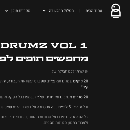
עמוד הבית
מסלול ההכשרה
ספריית תוכן
 Drumz Vol 1
מחפשים תופים לפנ
אז יצרתי לכם חבילה של:
20 קיקים
שמנים ופאנצ׳יים שפשוט יעשו את העבודה, יחתכ
קיק״
20 סנרים
מגניבים ומיוחדים, שלא תשמעו בכל הפקה ויתנו 
וכל זה לצד
5 לופים
ככה אקסטרה על חשבון הבית שאפשר רק
כל הסאמפלים יעבדו על סגנונות ההאוס, טכנו ואינדי דאנס, 
ולעבוד במגוון סגנונות נוספים.