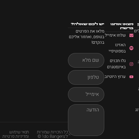
מצאו אותנו
יש לכם שאלה?
ברשת
ים
מלאו את הפרטים
שלחו אימייל
בטופס, ואחזור אליכם
בהקדם!
האזינו
בספוטיפיי
גלו תכנים
באינסטגרם
ערוץ היוטיוב
ג
כל הזכויות שמורות
תנאי שימוש
ל'Ido Bangers' ©
ומדיניות פרטיות