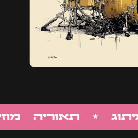
וג * תאוריה מוזיק