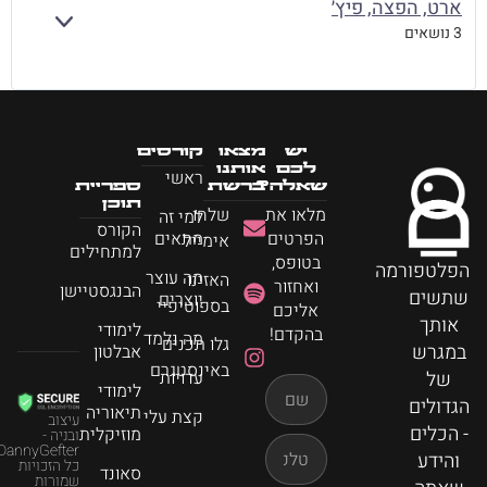
ארט, הפצה, פיץ׳
הרחב
3 נושאים
יש
מצאו
קורסים
לכם
אותנו
ראשי
שאלה?
ברשת
ספריית
תוכן
מלאו את
שלחו
למי זה
הקורס
הפרטים
מתאים
אימייל
למתחילים
בטופס,
הפלטפורמה
מה עוצר
האזינו
ואחזור
הבנגסטיישן
שתשים
יוצרים
בספוטיפיי
אליכם
אותך
לימודי
בהקדם!
מה נלמד
גלו תכנים
במגרש
אבלטון
באינסטגרם
של
עדויות
לימודי
הגדולים
תיאוריה
קצת עלי
עיצוב
- הכלים
מוזיקלית
ובניה -
DannyGefter
והידע
כל הזכויות
סאונד
שמורות