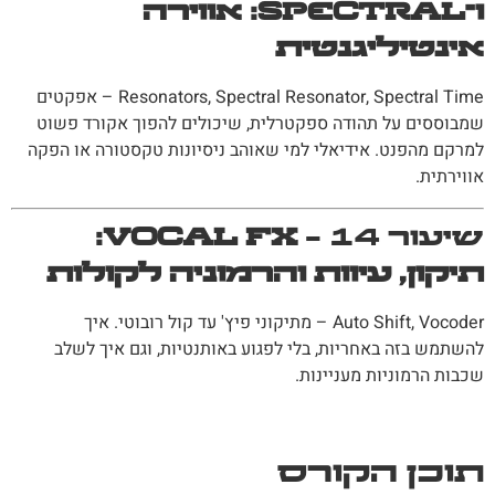
ו־Spectral: אווירה
אינטיליגנטית
Resonators, Spectral Resonator, Spectral Time – אפקטים
שמבוססים על תהודה ספקטרלית, שיכולים להפוך אקורד פשוט
למרקם מהפנט. אידיאלי למי שאוהב ניסיונות טקסטורה או הפקה
אווירתית.
שיעור 14 –
Vocal FX:
תיקון, עיוות והרמוניה לקולות
Auto Shift, Vocoder – מתיקוני פיץ' עד קול רובוטי. איך
להשתמש בזה באחריות, בלי לפגוע באותנטיות, וגם איך לשלב
שכבות הרמוניות מעניינות.
תוכן הקורס