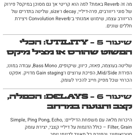
מה זה Reverb באמת? למה הוא קריטי אך גם מסוכן במיקס? פירוק
של סוגי ריוורבים, פרה-דיליי, decay ו־size, שליטה בתדרים של
הריוורב עצמו, שימוש אמנותי ב־Convolution Reverb ויצירת
חללים שונים.
שיעור 5 –
Utility: הכלי
הפשוט שהורס או מציל מיקס
שליטה בעוצמה, פאזה, כיוון, שיקופים, Bass Mono, עבודה במונו,
הפרדת Mid/Side, הפיכת ערוצים ו־Gain staging מדויק. אפקט
הכרחי שכל מפיק חייב להכיר לעומק.
שיעור 6 –
Delays: הכפלה,
קצב ותנועה במרחב
היכרות מלאה עם משפחת הדיליים: Simple, Ping Pong, Echo,
Filter, Grain – כולל הדגמות על דיליי קצבי, יצירת עומק
סטריאופוני, והפיכת כל סאונד לדינמי יותר.