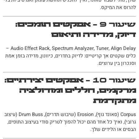
שלך, מתי לשבור סאונד, ואיך להכניס תחושת עומק ואגרסיביות בלי
להרוס את המיקס.
שיעור 9 –
אפקטים תומכים:
דיוק, מדידה ותיאום
Audio Effect Rack, Spectrum Analyzer, Tuner, Align Delay –
כלים שקטים אך קריטיים: לדיוק בתדרים, כיוונון, מדידה בזמן אמת
וסנכרון בין ערוצים.
שיעור 10 –
אפקטים יצירתיים:
מרקמים, חללים ומודולציה
מתקדמת
Corpus (סאונד גוף), Erosion (שיבוש תדרים), Drum Buss (עיצוב
גרובי), ואיך כל אחד מהם יכול להפוך לטריק סודי בעיצוב התופים,
הבסים או הלידים שלך.