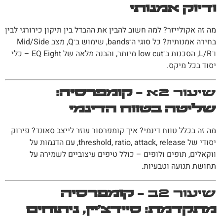
ודיוק אמנותי
מה זה אקולייזר? למה חשוב להבין את ההבדל בין תיקון כירורגי לבין
בחירה אמנותית? כל סוגי ה־bands, שימוש ב־Q, מצב Mid/Side
ו־L/R, הסכנות ב־low cut מיותר, והבנה מלאה של EQ Eight – כלי
יסוד בכל מיקס.
שיעור 2א –
קומפרסיה:
שליטה בטווח הדינמי
מה זה בכלל טווח דינמי? איך קומפרסור עוזר לייצב סאונד? פירוק
יסודי של threshold, ratio, attack, release, עם הדגמות על
ווקאלים, תופים ולופים – כולל טיפים עיצוביים לשמירה על
תחושת תנועה וטבעיות.
שיעור 2ב –
קומפרסיה
מתקדמת: סיידצ'יין, ניתוחים