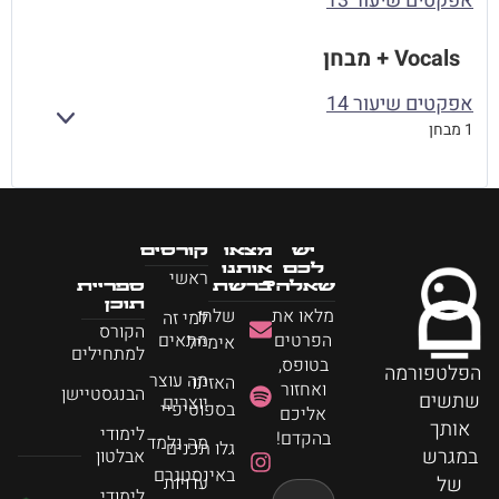
אפקטים שיעור 13
Vocals + מבחן
אפקטים שיעור 14
הרחב
1 מבחן
יש
מצאו
קורסים
לכם
אותנו
ראשי
שאלה?
ברשת
ספריית
תוכן
מלאו את
שלחו
למי זה
הקורס
הפרטים
מתאים
אימייל
למתחילים
בטופס,
הפלטפורמה
מה עוצר
האזינו
ואחזור
הבנגסטיישן
שתשים
יוצרים
בספוטיפיי
אליכם
אותך
לימודי
בהקדם!
מה נלמד
גלו תכנים
במגרש
אבלטון
באינסטגרם
של
עדויות
לימודי