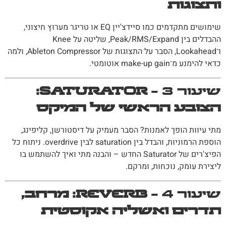
ותצוגות
שימושים מתקדמים כמו סיידצ'יין EQ או טריגר מערוץ חיצוני,
ההבדלים בין Peak/RMS/Expand, שליטה על Knee
ו־Lookahead, הסבר על התצוגות של Ableton Compressor, ולמה
כדאי להימנע מ־make-up gain אוטומטי.
שיעור 3 –
Saturator:
הצובע הראשי של המיקס
מתי עיוות הופך לאמנות? הסבר מעמיק על דיסטורשן, קליפינג,
הוספת הרמוניות, והבדל בין saturation לבין overdrive. ניתוח כל
הפיצ'רים של Saturator החדש – והבנה מתי ואיך להשתמש בו
ליצירת עומק, נוכחות, ומרקם.
שיעור 4 –
Reverb: מרחב,
תדרים ואשליה אקוסטית