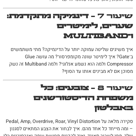
שיעור 7 –
דינמיקה מתקדמת:
שערים, לימיטרים
ו־Multiband
איך משיגים שליטה עמוקה יותר על הדינמיקה? מתי משתמשים
ב־Gate? איך לימיטר שונה מקומפרסור? מה עושה Glue
Compressor ולמה הוא נשמע אנלוגי? ולמה Multiband זה נשק
מסוכן אם לא מבינים אותו עד הסוף?
שיעור 8 –
צובעים: כל
משפחת הדיסטורשנים
באבלטון
סקירה מלאה על Pedal, Amp, Overdrive, Roar, Vinyl Distortion
– ומה מייחד כל אחד מהם. איך לבחור את הצבע המתאים לסגנון