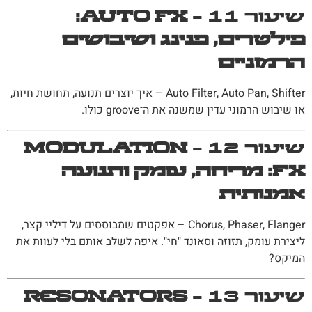
שיעור 11 –
Auto FX:
פילטרים, פנינג ושיבושים
הרמוניים
Auto Filter, Auto Pan, Shifter – איך יוצרים תנועה, תחושת חיות,
או שיבוש הרמוני עדין שמשנה את ה־groove כולו.
שיעור 12 –
Modulation
FX: מריחה, עומק ותנועה
אמנותית
Chorus, Phaser, Flanger – אפקטים שמבוססים על דיליי קצר,
ליצירת עומק, תזוזה וסאונד "חי". איפה לשלב אותם בלי לעוות את
המיקס?
שיעור 13 –
Resonators