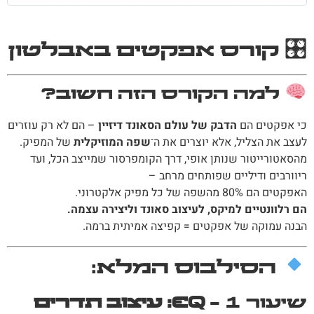
🎛 קורס אפקטים באבלטון
למה הקורס הזה חשוב?
כי אפקטים הם
הדבק של עולם הסאונד דיזיין
– הם לא רק עוזרים
לעצב את הצליל, אלא יוצרים את ה־
שפה המוזיקלית
של המפיק.
מהסאטורייטור שנותן אופי, דרך הקומפרסור שמייצב הכל, ועד
ריוורבים ודיליים שפותחים מרחב –
האפקטים הם 80% מהשפה של כל מפיק אלקטרוני.
הם רלוונטיים למיקס, לעיצוב סאונד וליצירה עצמה.
הבנה עמוקה של אפקטים = קפיצה אמיתית ברמה.
הסילבוס המלא:
שיעור 1 –
EQ: עיצוב תדרים