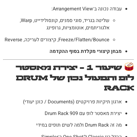
עבודה נכונה ב־Arrangement View:
שליטה בגריד, סוגי סמנים, קונסולידייט, Warp,
אלגוריתמים, אוטומציות, גרופינג
Freeze/Flatten/Bounce, קיצורים לעריכה, Reverse
מבחן קיצורי מקלדת בסוף ההקדמה
שיעור 1 – יצירת מאסטר
לופ ותפעול נכון של Drum
Rack
ארגון תיקיות פרויקטים (Documents / כונן יעודי)
יצירת מאסטר לופ עם Drum Rack 909
מה זה Drum Rack ולמה לשים תופים במידי
הבדל בין Classic ל־One Shot ב־Simpler