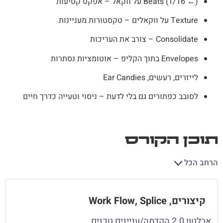
Beats (1/16 ←) על ווקאל – אפקט קטיעות
Texture על ווקאלים – טקסטורות מעניינות
Consolidate – צורב את העריכות
Envelopes בתוך הקליפ – אוטומציות נסתרות
לייזרים, רעשים, Ear Candies
לסובב כפתורים גם בלי לדעת – ניסוי וטעייה כדרך חיים
תוכן הקורס
הרחב הכל
קיצורים, Work Flow, Splice
אבלטון 2.0 הקדמה/עניינים טכנים