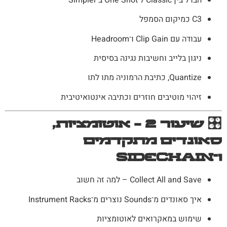
C3 כמיקום הסמפל
עבודה עם Clip Gain ו־Headroom
ניגון בלייב וחשיבות נגינה בסיסית
Quantize, כתיבת הרמוניה מתו לתו
זיהוי מוטיבים חוזרים וכתיבה אינטואיטיבית
🎛
שיעור 2 – אוטומציות,
סאונדים מתקדמים
ו־Sidechain
Collect All and Save – למה זה חשוב
איך סאונדים מ־Sounds נוצרים מ־Instrument Racks
שימוש במאקרואים לאוטומציות