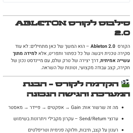
סילבוס לקורס Ableton
2.0
הקורס
Ableton 2.0
– הוא המשך של כאן מתחילים: לא עוד
סקירה טכנית ויבשה של כל כפתור ותפריט, אלא
למידה מתוך
עשייה אמיתית
, דרך יצירה של טרק שלם, עם מיינדסט נכון של
חקירה, קצב עבודה מקצועי, וטונות של השראה.
הקדמה לקורס – הבנת
המערכת והגישה הנכונה
מה זה שרשור אות: Gain → אפקטים → פיידר → מאסטר
ערוצי Send/Return – עקרון מקבילי ויתרונות בשימוש
רענון על קצב, תיבות, חלוקה פנימית וטריפלטים