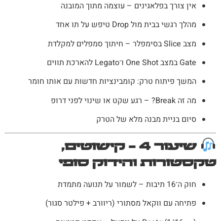
אין צורך בפלאגינים – עוצמה מתוך המובנה
מהלך רגשי בבית מול Drop טיפש על תו אחד
מצב Slice בסימפלר – חיתוך סמפלים למקלדת
Gate במצב One Shot ו־Legato להארכת תווים
המשך פיתוח טרק: קומבינציות חדשות עם אותו חומר
מה זה Break? – רגע שקט או שינוי לפני דרופ
סיום בניית מבנה מלא של הטרק
שיעור 4 – קישוטים,
טקסטורות והידוק סופי
חוק ה־16 תיבות – לשמור על תנועה מתמדת
פתיחה עם ווקאל מסתורי (ריוורב + פילטר סגור)