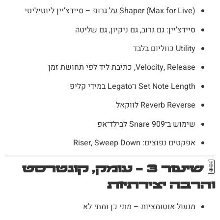
Shaper (Max for Live) על גרופ – סיידצ’יין ליוטיליטי
סיידצ'יין: גם גרוב, גם ניקיון, גם שליטה
Utility כווליום בלבד
Velocity, Release, כתיבת ליד לפי תחושת זמן
Set Note Length ו־Legato במידי קליפ
Reverb Reverse לווקאל
שימוש ב־Snare 909 לבילד־אפ
אפקטים נפוצים: Riser, Sweep Down
🎚
שיעור 3 – עומק, קונטרסט
והרבה יצירתיות
מנעול אוטומציות – מתי כן ומתי לא