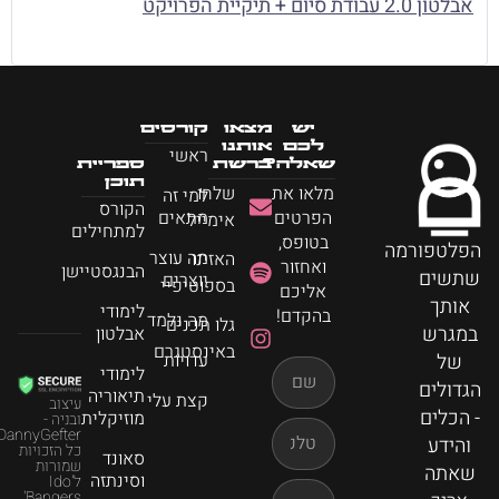
אבלטון 2.0 עבודת סיום + תיקיית הפרויקט
יש
מצאו
קורסים
לכם
אותנו
ראשי
שאלה?
ברשת
ספריית
תוכן
מלאו את
שלחו
למי זה
הקורס
הפרטים
מתאים
אימייל
למתחילים
בטופס,
הפלטפורמה
מה עוצר
האזינו
ואחזור
הבנגסטיישן
שתשים
יוצרים
בספוטיפיי
אליכם
אותך
לימודי
בהקדם!
מה נלמד
גלו תכנים
במגרש
אבלטון
באינסטגרם
של
עדויות
לימודי
הגדולים
תיאוריה
קצת עלי
עיצוב
- הכלים
מוזיקלית
ובניה -
DannyGefter
והידע
כל הזכויות
סאונד
שמורות
שאתה
וסינתזה
ל'Ido
Bangers'