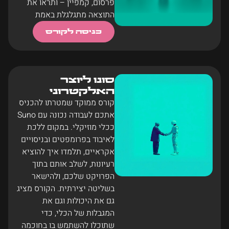
פרסום, קמפיין – ותראו את
התוצאה מתגלגלת באמת
כניסה לקורס
סונו ליוצר
האלקטרוני
קורס ממוקד שמטרתו להכניס
אתכם לעבודה נכונה עם Suno
ככלי מוזיקלי. במקום ללכת
לאיבוד בפרומפטים ובניסויים
אקראיים, תלמדו איך להוציא
רעיונות, לשלב אותם בתוך
הפרויקט שלכם, ולהישאר
בשליטה יצירתית. הקורס מציג
גם את היכולות וגם את
המגבלות של הכלי, כדי
שתוכלו להשתמש בו בחוכמה