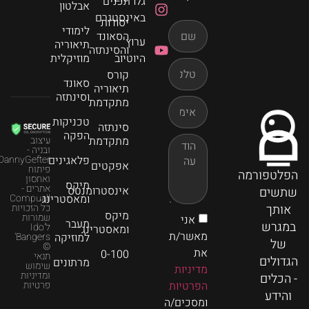
גלו תכנים
אבלטון
באינסטגרם
יסודות
לימודי
הסאונד
ערוץ
תיאוריה
והסינתזה
היוטיוב
מוזיקלית
קורס
סאונד
תיאוריה
וסינתזה
מתקדמת
טכניקות
סינתזה
הפקה
מתקדמת
עיצוב
ובניה -
פלאגינים
DannyGefter
אפקטים
פיתוח
הפלטפורמה
ואחסון
מיקס
אתרים -
אינסטרומנטס
שתשים
ומאסטרינג
Compuall
אותך
כל הזכויות
מיקס
שמורות
אני
מעבר
במגרש
ל'Ido
ומאסטרינג
מאשר/ת
למוזיקה
Bangers'
של
©
את
0-100
תנאי
הגדולים
מרתונים
שימוש
מדיניות
ומדיניות
- הכלים
הפרטיות
פרטיות
והידע
ומסכים/ה