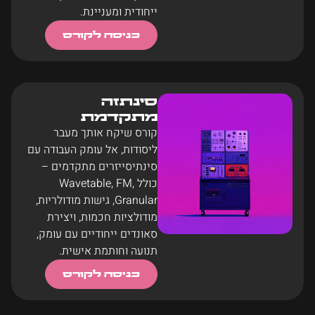
ייחודית ומעניינת.
כניסה לקורס
סינתזה
מתקדמת
קורס שיקח אותך מעבר
ליסודות, אל עומק העבודה עם
סינתיסייזרים מתקדמים –
כולל Wavetable, FM,
Granular, גישות מודולריות,
מודולציות חכמות, ויצירת
סאונדים ייחודיים עם עומק,
תנועה וחותמת אישית.
כניסה לקורס