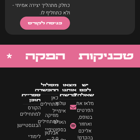
כחלק מתהליך יצירה אמיתי -
ולא כתחליף לו.
כניסה לקורס
ניקות הפקה *
ש
יש
מצאו
מסלול
לכם
אותנו
ההכשרה
שאלה?
ברשת
ספריית
כאן
תוכן
מלאו את
שלחו
מתחילים
הקורס
הפרטים
אימייל
למתחילים
מוזיקה
בטופס,
למתחילים
האזינו
ואחזור
הבנגסטיישן
בספוטיפיי
אליכם
אבלטון
לימודי
בהקדם!
2.0